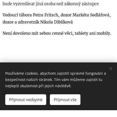
bude vyzvedávat jiná osoba než zákonný zástupce
Vedoucí tábora Petra Fritsch, dozor Markéta Sedlářová,
dozor a zdravotník Nikola Diblíková
Není dovoleno mít sebou cenné věci, tablety ani mobily.
Používáme cookies, abychom zajistili správné fungování a
bezpečnost našich stránek. Tím vám můžeme zajistit tu
Petra Fritsch, ul. Spojů 835,
O-Poruba
nejlepší zkušenost při jejich návštěvě.
775 234 669,pohybemrosteme@seznam.cz, 2016
Přijmout nezbytné
Přijmout vše
Vytvořeno službou
Webnode
Cookies