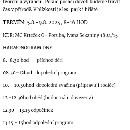
tvoření a vyrábění. Pokud počasí dovolí budeme trávit
čas v přírodě. V blízkosti je les, park i hřiště.
TERMÍN:
5.8.-9.8. 2
024, 8-16 HOD
KDE:
MC Krteček O- Poruba, Ivana Sekaniny 1804/15
HARMONOGRAM DNE:
8.-8.30 hod
příchod dětí
08:30–12hod
dopolední program
10. - 10.30hod
dopolední svačina (připravují rodiče)
12 -12.30hod
oběd (budou nám dovezeny)
12.30 - 13.15
odpočinek
13.15 - 15hod
odpolední program