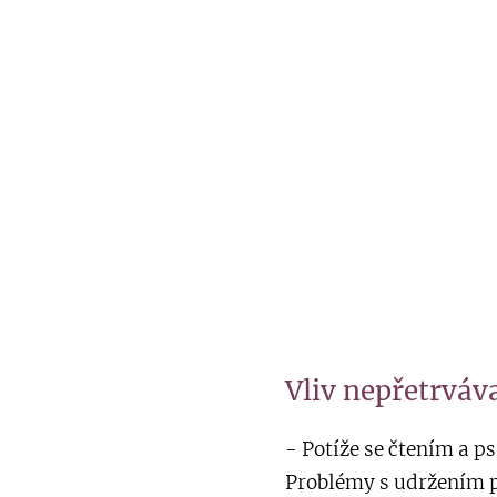
Vliv nepřetrváv
- Potí
Problém