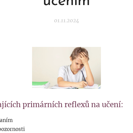
učením
01.11.2024
ajících primárních reflexů na učení:
že se čtením a p
y s udržením pozor